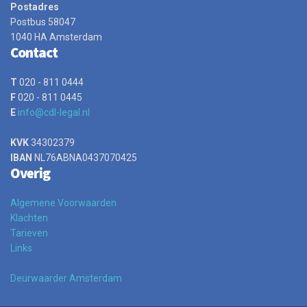
Postadres
Postbus 58047
1040 HA Amsterdam
Contact
T
020 - 811 0444
F
020 - 811 0445
E
info@cdl-legal.nl
KVK
34302379
IBAN
NL76ABNA0437070425
Overig
Algemene Voorwaarden
Klachten
Tarieven
Links
Deurwaarder Amsterdam