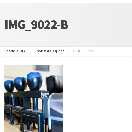
IMG_9022-B
Cohen De Lara
>
Sommatie-exploot
>
IMG_9022-b