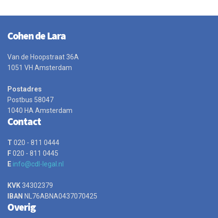
Cohen de Lara
Van de Hoopstraat 36A
1051 VH Amsterdam
Postadres
Postbus 58047
1040 HA Amsterdam
Contact
T
020 - 811 0444
F
020 - 811 0445
E
info@cdl-legal.nl
KVK
34302379
IBAN
NL76ABNA0437070425
Overig